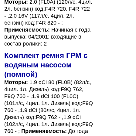
Моторы:
2.0 (FL0A) (120л/с, 4цил.
2л. бензин) код:F4R 720, F4R 722
- ,2.0 16V (117л/с, 4цил. 2л.
бензин) код:F4R 820 - ;
Применяемость:
Начиная с года
выпуска: 04/2001; входящие в
состав ролики: 2
Комплект ремня ГРМ с
водяным насосом
(помпой)
Моторы:
1.9 dCi 80 (FL0B) (82л/с,
4цил. 1л. Дизель) код:F9Q 762,
F9Q 760 - ,1.9 dCi 100 (FL0C)
(101л/с, 4цил. 1л. Дизель) код:F9Q
760 - ,1.9 dCi (80л/с, 4цил. 1л.
Дизель) код:F9Q 762 - ,1.9 dCi
(102л/с, 4цил. 1л. Дизель) код:F9Q
760 - ;
Применяемость:
До года