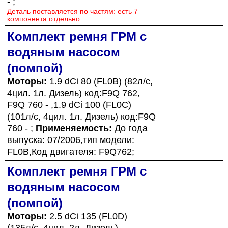
- ;
Деталь поставляется по частям: есть 7
компонента отдельно
Комплект ремня ГРМ с
водяным насосом
(помпой)
Моторы:
1.9 dCi 80 (FL0B) (82л/с,
4цил. 1л. Дизель) код:F9Q 762,
F9Q 760 - ,1.9 dCi 100 (FL0C)
(101л/с, 4цил. 1л. Дизель) код:F9Q
760 - ;
Применяемость:
До года
выпуска: 07/2006,тип модели:
FL0B,Код двигателя: F9Q762;
Комплект ремня ГРМ с
водяным насосом
(помпой)
Моторы:
2.5 dCi 135 (FL0D)
(135л/с, 4цил. 2л. Дизель)