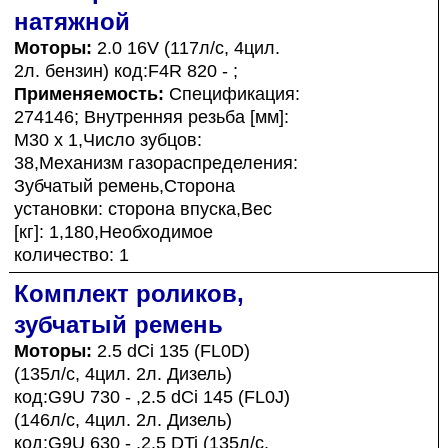
натяжной
Моторы:
2.0 16V (117л/с, 4цил.
2л. бензин) код:F4R 820 - ;
Применяемость:
Спецификация:
274146; Внутренняя резьба [мм]:
M30 x 1,Число зубцов:
38,Механизм газораспределения:
Зубчатый ремень,Сторона
установки: сторона впуска,Вес
[кг]: 1,180,Необходимое
количество: 1
Комплект роликов,
зубчатый ремень
Моторы:
2.5 dCi 135 (FL0D)
(135л/с, 4цил. 2л. Дизель)
код:G9U 730 - ,2.5 dCi 145 (FL0J)
(146л/с, 4цил. 2л. Дизель)
код:G9U 630 - ,2.5 DTi (135л/с,