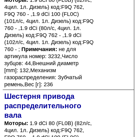
4цил. 1л. Дизель) код:F9Q 762,
F9Q 760 - ,1.9 dCi 100 (FL0C)
(101л/с, 4цил. 1л. Дизель) код:F9Q
760 - ,1.9 dCi (80л/с, 4цил. 1л.
Дизель) код:F9Q 762 - ,1.9 dCi
(102л/с, 4цил. 1л. Дизель) код:F9Q
760 - ;
Примечания:
не для
артикула номер: 3232,Число
зубцов: 44,Внешний диаметр
[mm]: 132,Механизм
газораспределения: Зубчатый
ремень,Вес [г]: 236
Шестерня привода
распределительного
вала
Моторы:
1.9 dCi 80 (FL0B) (82л/с,
4цил. 1л. Дизель) код:F9Q 762,