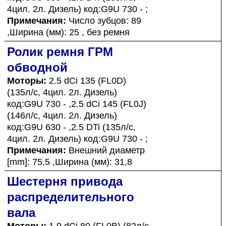
4цил. 2л. Дизель) код:G9U 730 - ;
Примечания:
Число зубцов: 89
,Ширина (мм): 25 , без ремня
Ролик ремня ГРМ
обводной
Моторы:
2.5 dCi 135 (FL0D)
(135л/с, 4цил. 2л. Дизель)
код:G9U 730 - ,2.5 dCi 145 (FL0J)
(146л/с, 4цил. 2л. Дизель)
код:G9U 630 - ,2.5 DTi (135л/с,
4цил. 2л. Дизель) код:G9U 730 - ;
Примечания:
Внешний диаметр
[mm]: 75,5 ,Ширина (мм): 31,8
Шестерня привода
распределительного
вала
Моторы:
1.9 dCi 80 (FL0B) (82л/с,