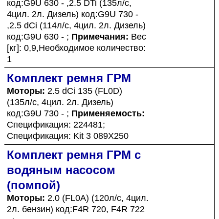
код:G9U 630 - ,2.5 DTi (135л/с,
4цил. 2л. Дизель) код:G9U 730 -
,2.5 dCi (114л/с, 4цил. 2л. Дизель)
код:G9U 630 - ;
Примечания:
Вес
[кг]: 0,9,Необходимое количество:
1
Комплект ремня ГРМ
Моторы:
2.5 dCi 135 (FL0D)
(135л/с, 4цил. 2л. Дизель)
код:G9U 730 - ;
Применяемость:
Спецификация: 224481;
Спецификация: Kit 3 089X250
Комплект ремня ГРМ с
водяным насосом
(помпой)
Моторы:
2.0 (FL0A) (120л/с, 4цил.
2л. бензин) код:F4R 720, F4R 722