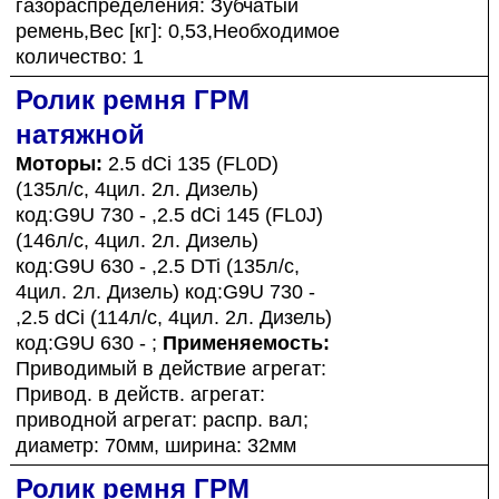
газораспределения: Зубчатый
ремень,Вес [кг]: 0,53,Необходимое
количество: 1
Ролик ремня ГРМ
натяжной
Моторы:
2.5 dCi 135 (FL0D)
(135л/с, 4цил. 2л. Дизель)
код:G9U 730 - ,2.5 dCi 145 (FL0J)
(146л/с, 4цил. 2л. Дизель)
код:G9U 630 - ,2.5 DTi (135л/с,
4цил. 2л. Дизель) код:G9U 730 -
,2.5 dCi (114л/с, 4цил. 2л. Дизель)
код:G9U 630 - ;
Применяемость:
Приводимый в действие агрегат:
Привод. в действ. агрегат:
приводной агрегат: распр. вал;
диаметр: 70мм, ширина: 32мм
Ролик ремня ГРМ