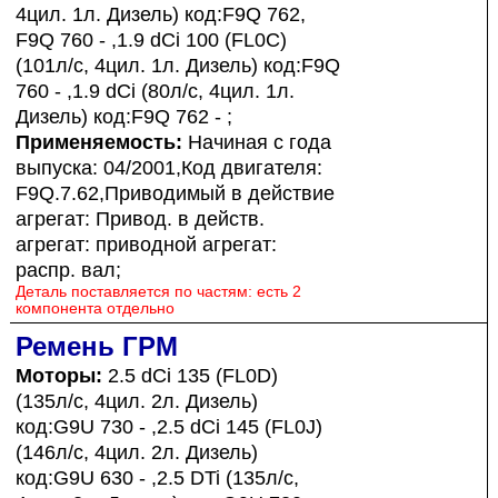
4цил. 1л. Дизель) код:F9Q 762,
F9Q 760 - ,1.9 dCi 100 (FL0C)
(101л/с, 4цил. 1л. Дизель) код:F9Q
760 - ,1.9 dCi (80л/с, 4цил. 1л.
Дизель) код:F9Q 762 - ;
Применяемость:
Начиная с года
выпуска: 04/2001,Код двигателя:
F9Q.7.62,Приводимый в действие
агрегат: Привод. в действ.
агрегат: приводной агрегат:
распр. вал;
Деталь поставляется по частям: есть 2
компонента отдельно
Ремень ГРМ
Моторы:
2.5 dCi 135 (FL0D)
(135л/с, 4цил. 2л. Дизель)
код:G9U 730 - ,2.5 dCi 145 (FL0J)
(146л/с, 4цил. 2л. Дизель)
код:G9U 630 - ,2.5 DTi (135л/с,