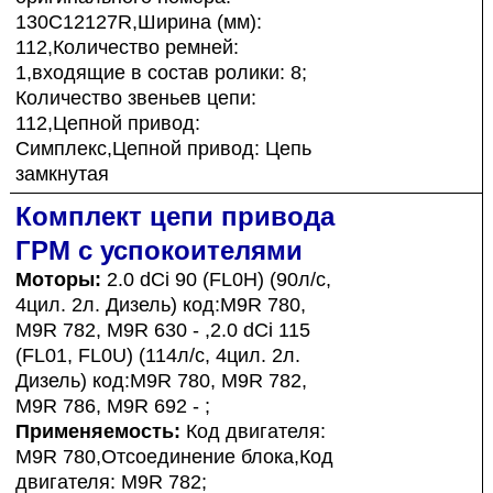
130C12127R,Ширина (мм):
112,Количество ремней:
1,входящие в состав ролики: 8;
Количество звеньев цепи:
112,Цепной привод:
Симплекс,Цепной привод: Цепь
замкнутая
Комплект цепи привода
ГРМ с успокоителями
Моторы:
2.0 dCi 90 (FL0H) (90л/с,
4цил. 2л. Дизель) код:M9R 780,
M9R 782, M9R 630 - ,2.0 dCi 115
(FL01, FL0U) (114л/с, 4цил. 2л.
Дизель) код:M9R 780, M9R 782,
M9R 786, M9R 692 - ;
Применяемость:
Код двигателя:
M9R 780,Отсоединение блока,Код
двигателя: M9R 782;