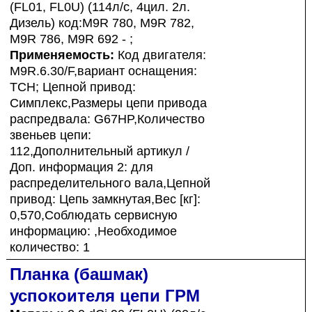
(FL01, FL0U) (114л/с, 4цил. 2л.
Дизель) код:M9R 780, M9R 782,
M9R 786, M9R 692 - ;
Применяемость:
Код двигателя:
M9R.6.30/F,вариант оснащения:
TCH; Цепной привод:
Симплекс,Размеры цепи привода
распредвала: G67HP,Количество
звеньев цепи:
112,Дополнительный артикул /
Доп. информация 2: для
распределительного вала,Цепной
привод: Цепь замкнутая,Вес [кг]:
0,570,Соблюдать сервисную
информацию: ,Необходимое
количество: 1
Планка (башмак)
успокоителя цепи ГРМ