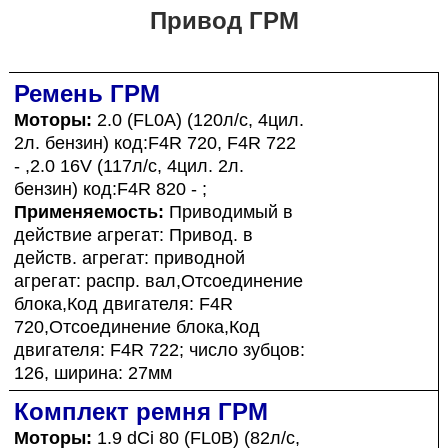
Привод ГРМ
Ремень ГРМ
Моторы:
2.0 (FL0A) (120л/с, 4цил.
2л. бензин) код:F4R 720, F4R 722
- ,2.0 16V (117л/с, 4цил. 2л.
бензин) код:F4R 820 - ;
Применяемость:
Приводимый в
действие агрегат: Привод. в
действ. агрегат: приводной
агрегат: распр. вал,Отсоединение
блока,Код двигателя: F4R
720,Отсоединение блока,Код
двигателя: F4R 722; число зубцов:
126, ширина: 27мм
Комплект ремня ГРМ
Моторы:
1.9 dCi 80 (FL0B) (82л/с,