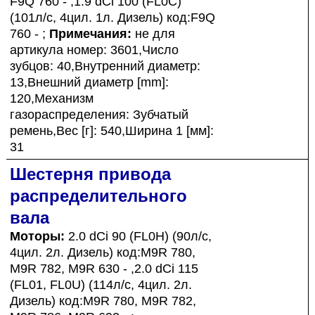
F9Q 760 - ,1.9 dCi 100 (FL0C)
(101л/с, 4цил. 1л. Дизель) код:F9Q
760 - ;
Примечания:
не для
артикула номер: 3601,Число
зубцов: 40,Внутренний диаметр:
13,Внешний диаметр [mm]:
120,Механизм
газораспределения: Зубчатый
ремень,Вес [г]: 540,Ширина 1 [мм]:
31
Шестерня привода
распределительного
вала
Моторы:
2.0 dCi 90 (FL0H) (90л/с,
4цил. 2л. Дизель) код:M9R 780,
M9R 782, M9R 630 - ,2.0 dCi 115
(FL01, FL0U) (114л/с, 4цил. 2л.
Дизель) код:M9R 780, M9R 782,