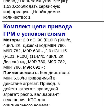
привод: Цепь замкнутая,Вес [кг]:
1,530,Соблюдать сервисную
информацию: ,Необходимое
количество: 1
Комплект цепи привода
ГРМ с успокоителями
Моторы:
2.0 dCi 90 (FL0H) (90л/с,
4цил. 2л. Дизель) код:M9R 780,
M9R 782, M9R 630 - ,2.0 dCi 115
(FL01, FL0U) (114л/с, 4цил. 2л.
Дизель) код:M9R 780, M9R 782,
M9R 786, M9R 692 - ;
Применяемость:
Код двигателя:
M9R.6.30/F,Приводимый в
действие агрегат: Привод. в
действ. агрегат: приводной
агрегат: распр. вал,вариант
оснащения: KTC,для
оригинального номера: