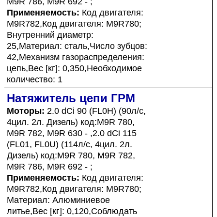
M9R 786, M9R 692 - ;
Применяемость:
Код двигателя:
M9R782,Код двигателя: M9R780;
Внутренний диаметр:
25,Материал: сталь,Число зубцов:
42,Механизм газораспределения:
цепь,Вес [кг]: 0,350,Необходимое
количество: 1
Натяжитель цепи ГРМ
Моторы:
2.0 dCi 90 (FL0H) (90л/с,
4цил. 2л. Дизель) код:M9R 780,
M9R 782, M9R 630 - ,2.0 dCi 115
(FL01, FL0U) (114л/с, 4цил. 2л.
Дизель) код:M9R 780, M9R 782,
M9R 786, M9R 692 - ;
Применяемость:
Код двигателя:
M9R782,Код двигателя: M9R780;
Материал: Алюминиевое
литье,Вес [кг]: 0,120,Соблюдать