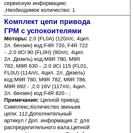
сервисную информацию:
,Необходимое количество: 1
Комплект цепи привода
ГРМ с успокоителями
Моторы:
2.0 (FL0A) (120л/с, 4цил.
2л. бензин) код:F4R 720, F4R 722
- ,2.0 dCi 90 (FL0H) (90л/с, 4цил.
2л. Дизель) код:M9R 780, M9R
782, M9R 630 - ,2.0 dCi 115 (FL01,
FL0U) (114л/с, 4цил. 2л. Дизель)
код:M9R 780, M9R 782, M9R 786,
M9R 692 - ,2.0 16V (117л/с, 4цил.
2л. бензин) код:F4R 820 - ;
Примечания:
Цепной привод:
Симплекс,Количество звеньев
цепи: 112,Дополнительный
артикул / Доп. информация 2: для
распределительного вала,Цепной