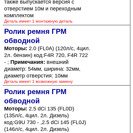
также выпускается версия с
отверстием 10м и переходным
комплектом
Деталь имеет 1 монтажную деталь
Ролик ремня ГРМ
обводной
Моторы:
2.0 (FL0A) (120л/с, 4цил.
2л. бензин) код:F4R 720, F4R 722
- ;
Примечания:
внешний
диаметр: 54мм, ширина: 32мм,
диаметр отверстия: 10мм
Деталь имеет 1 возможную замену
Ролик ремня ГРМ
обводной
Моторы:
2.5 dCi 135 (FL0D)
(135л/с, 4цил. 2л. Дизель)
код:G9U 730 - ,2.5 dCi 145 (FL0J)
(146л/с, 4цил. 2л. Дизель)