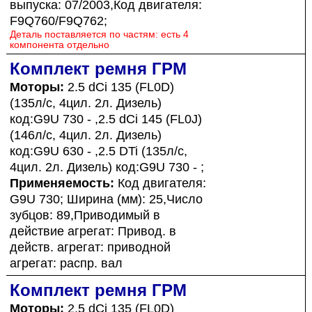
выпуска: 07/2003,Код двигателя:
F9Q760/F9Q762;
Деталь поставляется по частям: есть 4
компонента отдельно
Комплект ремня ГРМ
Моторы:
2.5 dCi 135 (FL0D)
(135л/с, 4цил. 2л. Дизель)
код:G9U 730 - ,2.5 dCi 145 (FL0J)
(146л/с, 4цил. 2л. Дизель)
код:G9U 630 - ,2.5 DTi (135л/с,
4цил. 2л. Дизель) код:G9U 730 - ;
Применяемость:
Код двигателя:
G9U 730; Ширина (мм): 25,Число
зубцов: 89,Приводимый в
действие агрегат: Привод. в
действ. агрегат: приводной
агрегат: распр. вал
Комплект ремня ГРМ
Моторы:
2.5 dCi 135 (FL0D)