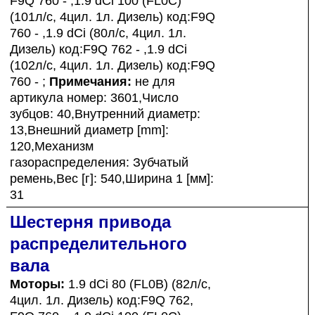
F9Q 760 - ,1.9 dCi 100 (FL0C)
(101л/с, 4цил. 1л. Дизель) код:F9Q
760 - ,1.9 dCi (80л/с, 4цил. 1л.
Дизель) код:F9Q 762 - ,1.9 dCi
(102л/с, 4цил. 1л. Дизель) код:F9Q
760 - ;
Примечания:
не для
артикула номер: 3601,Число
зубцов: 40,Внутренний диаметр:
13,Внешний диаметр [mm]:
120,Механизм
газораспределения: Зубчатый
ремень,Вес [г]: 540,Ширина 1 [мм]:
31
Шестерня привода
распределительного
вала
Моторы:
1.9 dCi 80 (FL0B) (82л/с,
4цил. 1л. Дизель) код:F9Q 762,