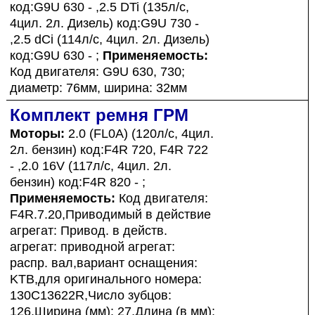
код:G9U 630 - ,2.5 DTi (135л/с,
4цил. 2л. Дизель) код:G9U 730 -
,2.5 dCi (114л/с, 4цил. 2л. Дизель)
код:G9U 630 - ;
Применяемость:
Код двигателя: G9U 630, 730;
диаметр: 76мм, ширина: 32мм
Комплект ремня ГРМ
Моторы:
2.0 (FL0A) (120л/с, 4цил.
2л. бензин) код:F4R 720, F4R 722
- ,2.0 16V (117л/с, 4цил. 2л.
бензин) код:F4R 820 - ;
Применяемость:
Код двигателя:
F4R.7.20,Приводимый в действие
агрегат: Привод. в действ.
агрегат: приводной агрегат:
распр. вал,вариант оснащения:
KTB,для оригинального номера:
130C13622R,Число зубцов:
126,Ширина (мм): 27,Длина (в мм):