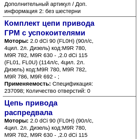
Дополнительный артикул / Доп.
информация 2: без шестерни
Комплект цепи привода
ГРМ с успокоителями
Моторы:
2.0 dCi 90 (FL0H) (90л/с,
4цил. 2л. Дизель) код:M9R 780,
M9R 782, M9R 630 - ,2.0 dCi 115
(FL01, FL0U) (114л/с, 4цил. 2л.
Дизель) код:M9R 780, M9R 782,
M9R 786, M9R 692 - ;
Применяемость:
Спецификация:
237098; Количество отверстий: 0
Цепь привода
распредвала
Моторы:
2.0 dCi 90 (FL0H) (90л/с,
4цил. 2л. Дизель) код:M9R 780,
M9R 782, M9R 630 - ,2.0 dCi 115